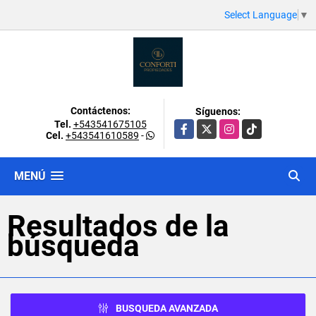
Select Language
▼
Contáctenos:
Síguenos:
Tel.
+543541675105
Facebook
X
Instagram
TikTok
Cel.
+543541610589
-
MENÚ
Resultados de la
búsqueda
BUSQUEDA AVANZADA