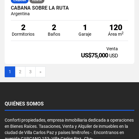
CABAÑA
VENTA
CABAÑA SOBRE LA RUTA
Argentina
2
2
1
120
2
Dormitorios
Baños
Garaje
Área m
Venta
US$75,000
USD
Siguiente
1
2
3
»
QUIÉNES SOMOS
Conforti propiedades, empresa inmobiliaria dedicada a operaciones
en Bienes Raíces. Tasaciones, Venta y Alquiler de inmuebles en la
ciudad de Villa Carlos Paz y países limítrofes -. Encontranos en
avenida CARCANO 153- Villa Carlos Paz , Cba-