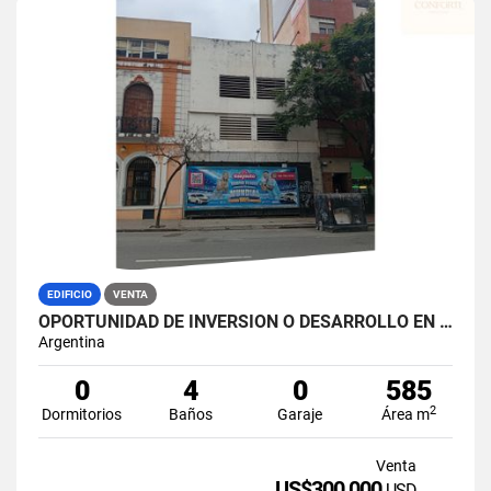
EDIFICIO
VENTA
OPORTUNIDAD DE INVERSIÓN O DESARROLLO EN PLENO CENTRO DE CÓRDOBA
Argentina
0
4
0
585
2
Dormitorios
Baños
Garaje
Área m
Venta
US$300,000
USD