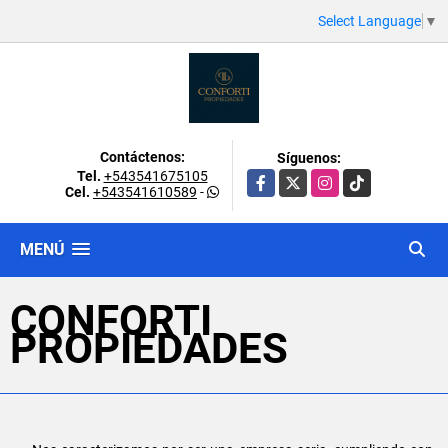
Select Language
▼
Contáctenos:
Síguenos:
Tel.
+543541675105
Facebook
X
Instagram
TikTok
Cel.
+543541610589
-
MENÚ
CONFORTI
PROPIEDADES