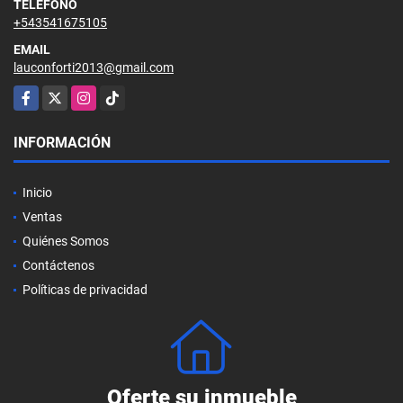
TELÉFONO
+543541675105
EMAIL
lauconforti2013@gmail.com
Facebook
X
Instagram
TikTok
INFORMACIÓN
Inicio
Ventas
Quiénes Somos
Contáctenos
Políticas de privacidad
Oferte su inmueble