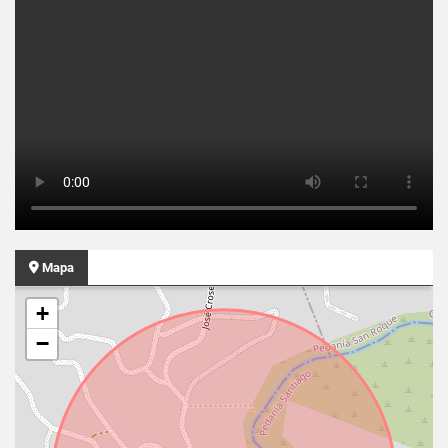
Mapa
+
−