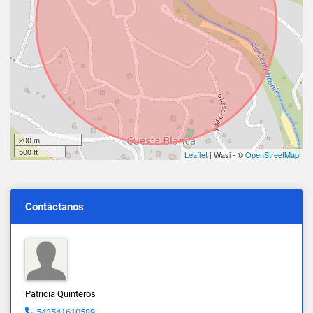
200 m
500 ft
Leaflet
| Wasi - ©
OpenStreetMap
Contáctanos
Patricia Quinteros
543541610589