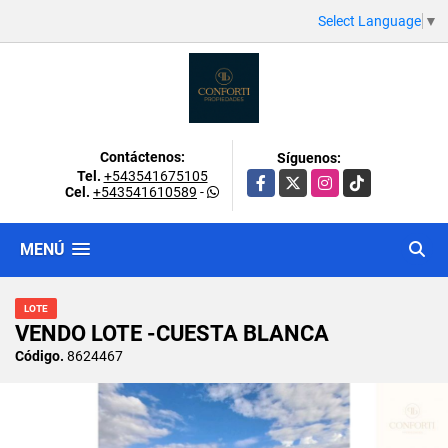
Select Language
▼
Contáctenos:
Síguenos:
Tel.
+543541675105
Facebook
X
Instagram
TikTok
Cel.
+543541610589
-
MENÚ
LOTE
VENDO LOTE -CUESTA BLANCA
Código.
8624467