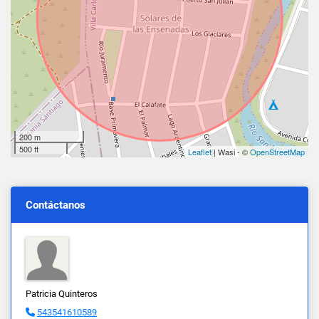
200 m
500 ft
Leaflet
| Wasi - ©
OpenStreetMap
Contáctanos
Patricia Quinteros
543541610589