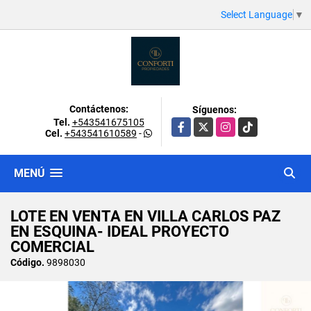
Select Language
▼
Contáctenos:
Síguenos:
Tel.
+543541675105
Facebook
X
Instagram
TikTok
Cel.
+543541610589
-
MENÚ
LOTE EN VENTA EN VILLA CARLOS PAZ
EN ESQUINA- IDEAL PROYECTO
COMERCIAL
Código.
9898030