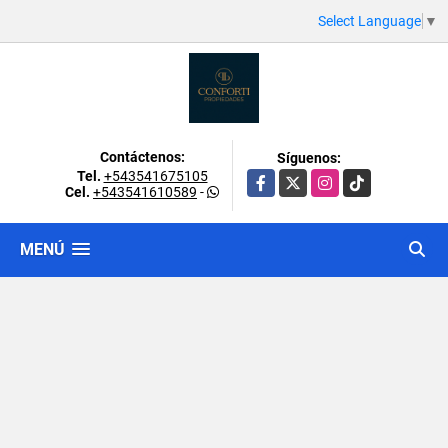
Select Language
▼
Contáctenos:
Síguenos:
Tel.
+543541675105
Facebook
X
Instagram
TikTok
Cel.
+543541610589
-
MENÚ