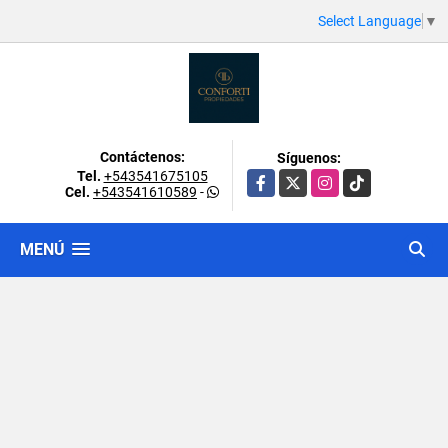
Select Language
▼
Contáctenos:
Síguenos:
Tel.
+543541675105
Facebook
X
Instagram
TikTok
Cel.
+543541610589
-
MENÚ