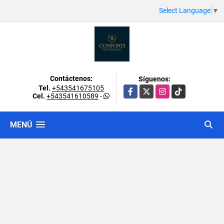
Select Language
▼
Contáctenos:
Síguenos:
Tel.
+543541675105
Facebook
X
Instagram
TikTok
Cel.
+543541610589
-
MENÚ