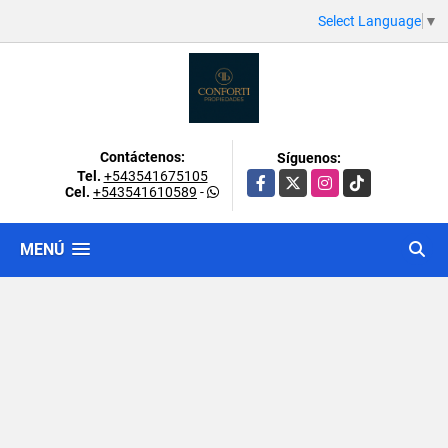
Select Language
▼
Contáctenos:
Síguenos:
Tel.
+543541675105
Facebook
X
Instagram
TikTok
Cel.
+543541610589
-
MENÚ