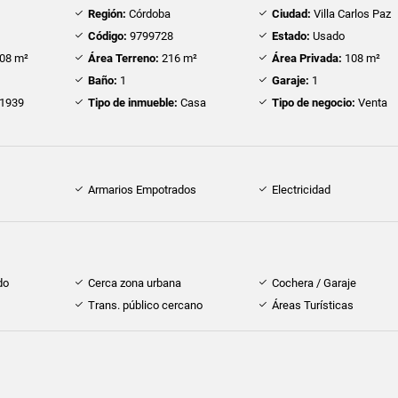
Región:
Córdoba
Ciudad:
Villa Carlos Paz
Código:
9799728
Estado:
Usado
08 m²
Área Terreno:
216 m²
Área Privada:
108 m²
Baño:
1
Garaje:
1
1939
Tipo de inmueble:
Casa
Tipo de negocio:
Venta
Armarios Empotrados
Electricidad
do
Cerca zona urbana
Cochera / Garaje
Trans. público cercano
Áreas Turísticas