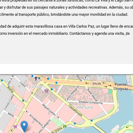
e esta propiedad es su cercanía a zonas turísticas, como La Villa y el Lago San
rar y disfrutar de sus paisajes naturales y actividades recreativas. Además, su u
cilmente al transporte público, brindándote una mayor movilidad en la ciudad.
dad de adquirir esta maravillosa casa en Villa Carlos Paz, un lugar lleno de enca
como inversión en el mercado inmobiliario. Contáctanos y agenda una visita, ¡te