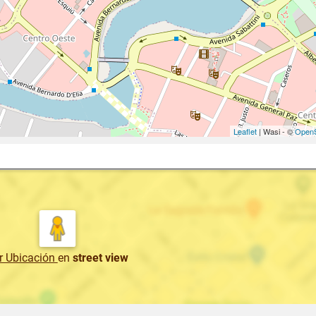
Leaflet
| Wasi - ©
OpenS
r Ubicación
en
street view