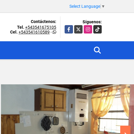
Select Language
▼
Contáctenos:
Síguenos:
Tel.
+543541675105
Facebook
X
Instagram
TikTok
Cel.
+543541610589
-