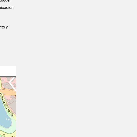
 Roque,
bicación
nto y