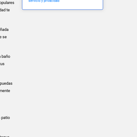
servicio y privacidad
populares
dad te
eñada
e se
n baño
tus
e puedas
lmente
 patio