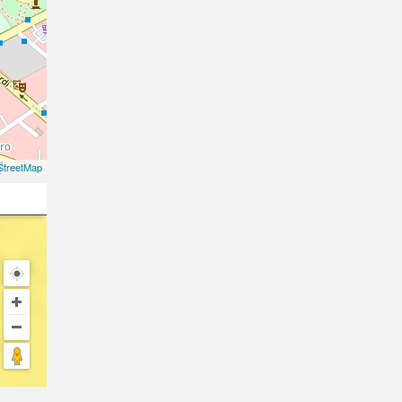
treetMap