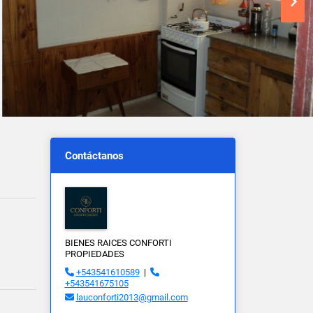
Contáctanos
BIENES RAICES CONFORTI
PROPIEDADES
+543541610589
|
+543541675105
lauconforti2013@gmail.com