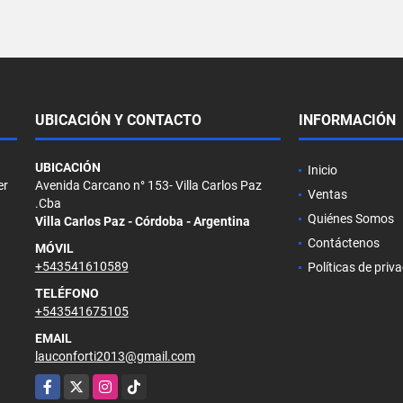
UBICACIÓN Y CONTACTO
INFORMACIÓN
UBICACIÓN
Inicio
er
Avenida Carcano n° 153- Villa Carlos Paz
Ventas
.Cba
Quiénes Somos
Villa Carlos Paz - Córdoba - Argentina
Contáctenos
MÓVIL
+543541610589
Políticas de priv
TELÉFONO
+543541675105
EMAIL
lauconforti2013@gmail.com
Facebook
X
Instagram
TikTok