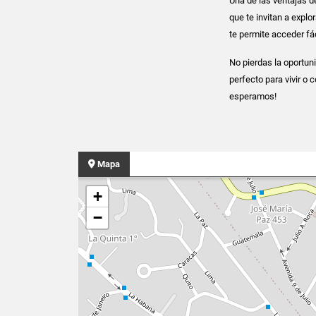
Una de las ventajas d
que te invitan a explo
te permite acceder fá
No pierdas la oportuni
perfecto para vivir o 
esperamos!
Mapa
+
−