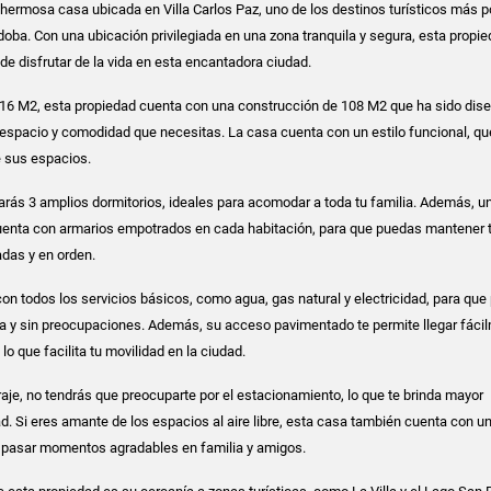
ermosa casa ubicada en Villa Carlos Paz, uno de los destinos turísticos más 
doba. Con una ubicación privilegiada en una zona tranquila y segura, esta propie
de disfrutar de la vida en esta encantadora ciudad.
 216 M2, esta propiedad cuenta con una construcción de 108 M2 que ha sido dis
l espacio y comodidad que necesitas. La casa cuenta con un estilo funcional, qu
e sus espacios.
trarás 3 amplios dormitorios, ideales para acomodar a toda tu familia. Además, u
enta con armarios empotrados en cada habitación, para que puedas mantener 
das y en orden.
on todos los servicios básicos, como agua, gas natural y electricidad, para qu
da y sin preocupaciones. Además, su acceso pavimentado te permite llegar fáci
lo que facilita tu movilidad en la ciudad.
aje, no tendrás que preocuparte por el estacionamiento, lo que te brinda mayor
. Si eres amante de los espacios al aire libre, esta casa también cuenta con un
 pasar momentos agradables en familia y amigos.