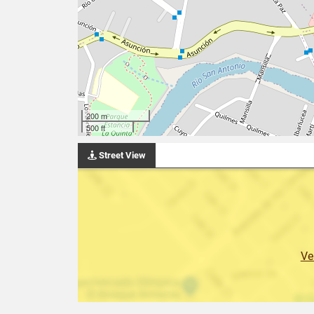
200 m
500 ft
Street View
Ve