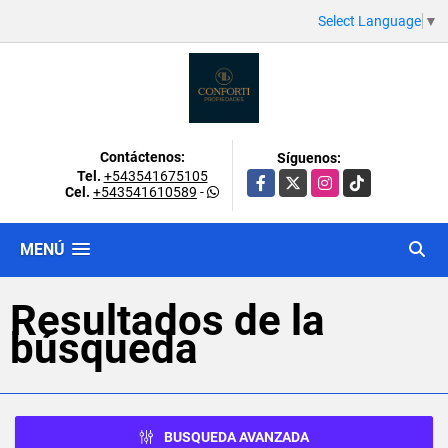
Select Language
▼
Contáctenos:
Síguenos:
Tel.
+543541675105
Facebook
X
Instagram
TikTok
Cel.
+543541610589
-
MENÚ
Resultados de la
búsqueda
BUSQUEDA AVANZADA