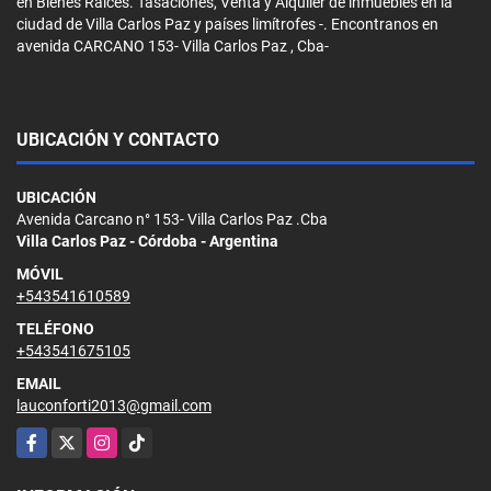
en Bienes Raíces. Tasaciones, Venta y Alquiler de inmuebles en la
ciudad de Villa Carlos Paz y países limítrofes -. Encontranos en
avenida CARCANO 153- Villa Carlos Paz , Cba-
UBICACIÓN Y CONTACTO
UBICACIÓN
Avenida Carcano n° 153- Villa Carlos Paz .Cba
Villa Carlos Paz - Córdoba - Argentina
MÓVIL
+543541610589
TELÉFONO
+543541675105
EMAIL
lauconforti2013@gmail.com
Facebook
X
Instagram
TikTok